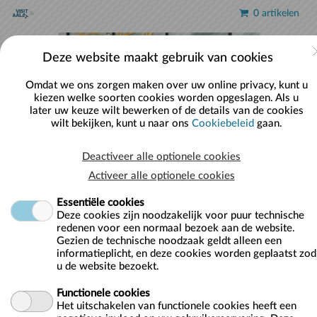
Naar hoofdinhoud
0 artikelen
Accou
Deze website maakt gebruik van cookies
Omdat we ons zorgen maken over uw online privacy, kunt u
kiezen welke soorten cookies worden opgeslagen. Als u
later uw keuze wilt bewerken of de details van de cookies
wilt bekijken, kunt u naar ons
Cookiebeleid
gaan.
Deactiveer alle optionele cookies
Brochure In de voetsporen van Daens
Activeer alle optionele cookies
Essentiële cookies
Deze cookies zijn noodzakelijk voor puur technische
redenen voor een normaal bezoek aan de website.
Gezien de technische noodzaak geldt alleen een
informatieplicht, en deze cookies worden geplaatst zod
u de website bezoekt.
Functionele cookies
Het uitschakelen van functionele cookies heeft een