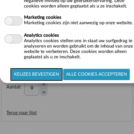
negatieve invloed op uw gebruikerservaring. Deze
cookies worden alleen geplaatst als u ze inschakelt.
Artikelcode:
02-02
Marketing cookies
Marketing cookies zijn niet aanwezig op onze website.
Brochure met wandelroute langs historische plaatsen in het leven
van priester Daens.
Analytics cookies
Delen:
Analytics cookies stellen ons in staat uw surfgedrag te
analyseren en worden gebruikt om de inhoud van onze
website te verbeteren. Deze cookies worden alleen
geplaatst als u ze inschakelt.
Prijs:
€ 2,00
Aantal:
Terug naar lijst