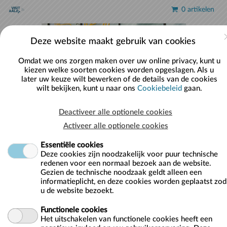
Naar hoofdinhoud
0 artikelen
Accou
Deze website maakt gebruik van cookies
Omdat we ons zorgen maken over uw online privacy, kunt u
kiezen welke soorten cookies worden opgeslagen. Als u
later uw keuze wilt bewerken of de details van de cookies
wilt bekijken, kunt u naar ons
Cookiebeleid
gaan.
Deactiveer alle optionele cookies
Welkom op de webshop van Visit Aalst!
Activeer alle optionele cookies
Na bestelling worden de artikelen PER
Essentiële cookies
Deze cookies zijn noodzakelijk voor puur technische
POST OPGESTUURD.
redenen voor een normaal bezoek aan de website.
Gezien de technische noodzaak geldt alleen een
Bezoek onze website:
www.visit-aalst.be
informatieplicht, en deze cookies worden geplaatst zod
u de website bezoekt.
Vragen?
Functionele cookies
Informatie over onze producten:
053 72
Het uitschakelen van functionele cookies heeft een